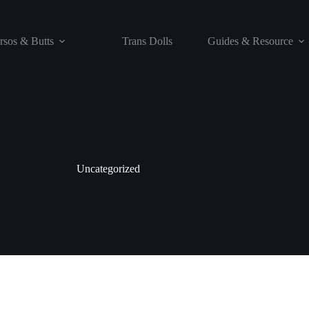
rsos & Butts
Trans Dolls
Guides & Resource
Uncategorized