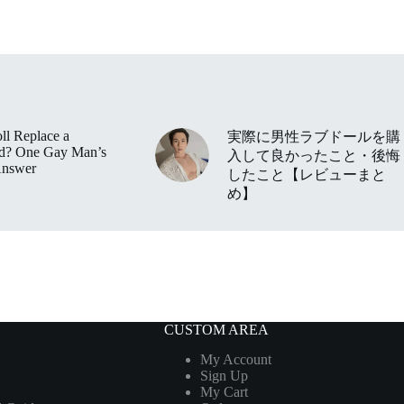
ll Replace a
実際に男性ラブドールを購
nd? One Gay Man’s
入して良かったこと・後悔
Answer
したこと【レビューまと
め】
CUSTOM AREA
My Account
Sign Up
My Cart