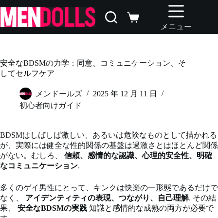
コ
ン
シ
テ
メニュー
ョ
ン
ッ
ツ
ピ
へ
ン
安全なBDSMの力学：同意、コミュニケーション、そ
ス
グ
してセルフケア
キ
カ
ッ
ー
メンドールズ
2025 年 12 月 11 日
プ
ト
初心者向けガイド
BDSMはしばしば激しい、あるいは危険なものとして描かれる
が、実際には健全な性的関係の基盤は過激さとはほとんど関係
がない。むしろ、
信頼、感情的な認識、心理的安全性、明確
なコミュニケーション
.
多くのゲイ男性にとって、キンクは快楽の一形態であるだけで
なく、
アイデンティティの表現、つながり、自己理解
. その結
果、
安全なBDSMの実践
知識と感情的な成熟の両方が必要で