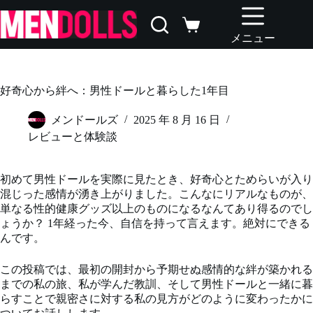
コ
ン
シ
テ
メニュー
ョ
ン
ッ
ツ
ピ
へ
ン
好奇心から絆へ：男性ドールと暮らした1年目
ス
グ
キ
カ
メンドールズ
2025 年 8 月 16 日
ッ
ー
レビューと体験談
プ
ト
初めて男性ドールを実際に見たとき、好奇心とためらいが入り
混じった感情が湧き上がりました。こんなにリアルなものが、
単なる性的健康グッズ以上のものになるなんてあり得るのでし
ょうか？ 1年経った今、自信を持って言えます。絶対にできる
んです。
この投稿では、最初の開封から予期せぬ感情的な絆が築かれる
までの私の旅、私が学んだ教訓、そして男性ドールと一緒に暮
らすことで親密さに対する私の見方がどのように変わったかに