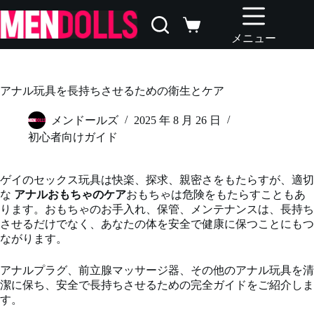
コ
ン
シ
テ
メニュー
ョ
ン
ッ
ツ
ピ
へ
ン
アナル玩具を長持ちさせるための衛生とケア
ス
グ
キ
カ
メンドールズ
2025 年 8 月 26 日
ッ
ー
初心者向けガイド
プ
ト
ゲイのセックス玩具は快楽、探求、親密さをもたらすが、適切
な
アナルおもちゃのケア
おもちゃは危険をもたらすこともあ
ります。おもちゃのお手入れ、保管、メンテナンスは、長持ち
させるだけでなく、あなたの体を安全で健康に保つことにもつ
ながります。
アナルプラグ、前立腺マッサージ器、その他のアナル玩具を清
潔に保ち、安全で長持ちさせるための完全ガイドをご紹介しま
す。