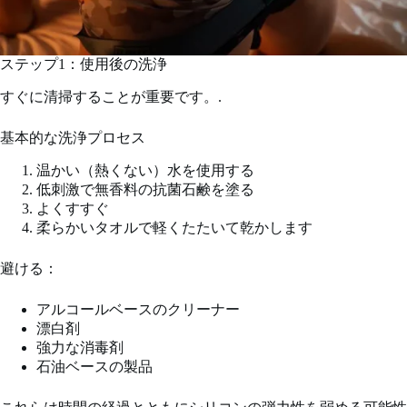
ステップ1：使用後の洗浄
すぐに清掃することが重要です。.
基本的な洗浄プロセス
温かい（熱くない）水を使用する
低刺激で無香料の抗菌石鹸を塗る
よくすすぐ
柔らかいタオルで軽くたたいて乾かします
避ける：
アルコールベースのクリーナー
漂白剤
強力な消毒剤
石油ベースの製品