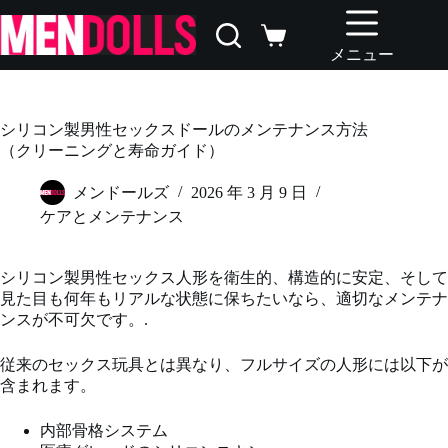
コ
ン
シ
テ
メニュー
ョ
ン
ッ
ツ
ピ
へ
ン
シリコン製男性セックスドールのメンテナンス方法
ス
グ
（クリーニングと寿命ガイド）
キ
カ
ッ
ー
メンドールズ
2026 年 3 月 9 日
プ
ト
ケアとメンテナンス
シリコン製男性セックス人形を衛生的、構造的に安定、そして
見た目も何年もリアルな状態に保ちたいなら、適切なメンテナ
ンスが不可欠です。.
従来のセックス玩具とは異なり、フルサイズの人形には以下が
含まれます。
内部骨格システム