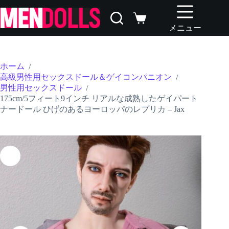
コ
ン
シ
テ
メニュー
ョ
ン
ッ
ツ
ピ
へ
ン
ホーム
/
ス
グ
高級男性用セックスドール＆ゲイコンパニオン
/
キ
カ
男性用セックスドール
/
ッ
ー
175cm/5フィート9インチ リアルな成熟したゲイパート
プ
ト
ナードール ひげのあるヨーロッパのレプリカ – Jax