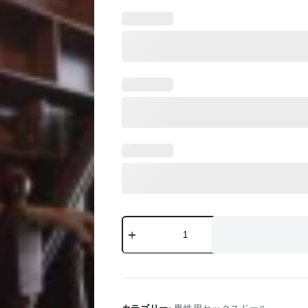
Julian
–
180cm/5'11”
Gay
Businessman
Doll
|
Luxury