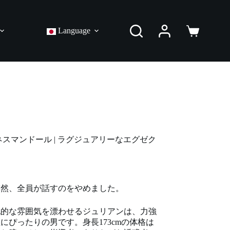
Language
シ
ョ
ッ
ピ
ン
グ
カ
ー
ト
・ビジネスマンドール | ラグジュアリーなエグゼク
突然、全員が話すのをやめました。
配的な雰囲気を漂わせるジュリアンは、力強
ぴったりの男です。身長173cmの体格は