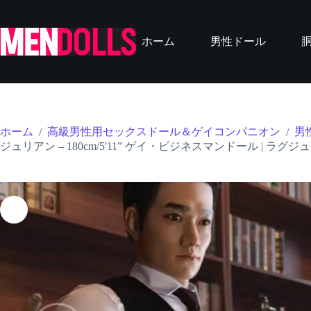
コ
ン
テ
ホーム
男性ドール
ン
ツ
へ
ス
キ
ッ
ホーム
高級男性用セックスドール＆ゲイコンパニオン
男
/
/
プ
ジュリアン – 180cm/5'11” ゲイ・ビジネスマンドール |