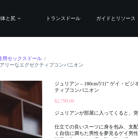
胴体と尻
トランスドール
ガイドとリソース
性用セックスドール
/
 ラグジュアリーなエグゼクティブコンパニオン
ジュリアン – 180cm/5'11” ゲイ
ティブコンパニオン
$
2,799.00
ジュリアンが部屋に入ってくると、
仕立ての良いスーツに身を包み、支
く自信に満ちた男性を夢見るゲイ男性に