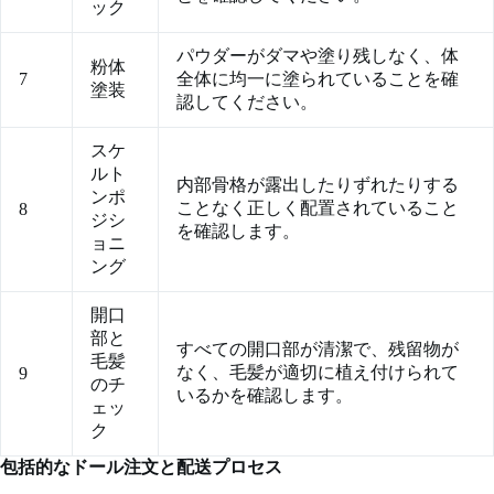
ック
パウダーがダマや塗り残しなく、体
粉体
7
全体に均一に塗られていることを確
塗装
認してください。
スケ
ルト
内部骨格が露出したりずれたりする
ンポ
ことなく正しく配置されていること
8
ジシ
を確認します。
ョニ
ング
開口
部と
すべての開口部が清潔で、残留物が
毛髪
なく、毛髪が適切に植え付けられて
9
のチ
いるかを確認します。
ェッ
ク
包括的なドール注文と配送プロセス