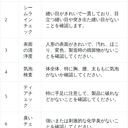
シー
ムラ
縫い目がきれいで一貫しており、目
2
イン
立つ縫い目や突き出た縫い目がない
チェ
ことを確認します。
ック
表面
人形の表面がきれいで、汚れ、ほこ
3
の清
り、変色、製造時の残留物がないこ
浄度
とを確認してください。
気泡
体全体、特に胸、腰、太ももに気泡
4
検査
がないか確認してください。
ティ
アチ
特に手足に注意して、製品に破れな
5
ェッ
どがないことを確認してください。
ク
臭い
強いまたは刺激的な化学臭がないこ
6
チェ
とを確認してください。