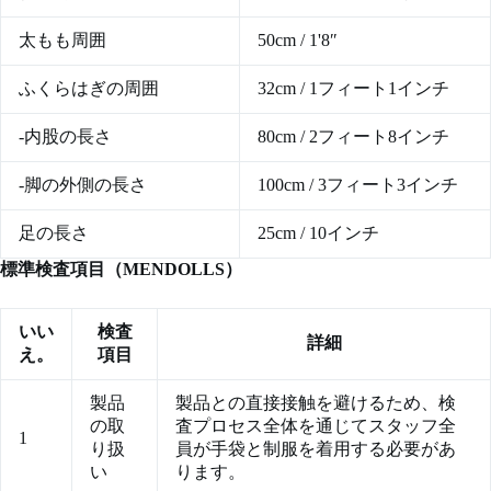
太もも周囲
50cm / 1'8″
ふくらはぎの周囲
32cm / 1フィート1インチ
-内股の長さ
80cm / 2フィート8インチ
-脚の外側の長さ
100cm / 3フィート3インチ
足の長さ
25cm / 10インチ
標準検査項目（MENDOLLS）
いい
検査
詳細
え。
項目
製品
製品との直接接触を避けるため、検
の取
査プロセス全体を通じてスタッフ全
1
り扱
員が手袋と制服を着用する必要があ
い
ります。