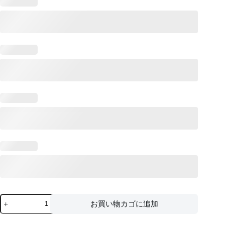
175cm/5ft9
お買い物カゴに追加
Customizable
LGBT
Silicone