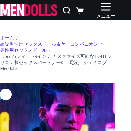
コ
ン
シ
テ
メニュー
ョ
ン
ッ
ツ
ピ
へ
ン
ホーム
/
ス
グ
高級男性用セックスドール＆ゲイコンパニオン
/
キ
カ
男性用セックスドール
/
ッ
ー
175cm/5フィート9インチ カスタマイズ可能なLGBTシ
プ
ト
リコン製セックスパートナー紳士彫刻 - ジェイコブ |
Mendolls