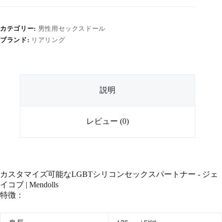
Sex
Partner
Gentleman
カテゴリー:
男性用セックスドール
Sculpture-
Jacob
ブランド:
リアリング
|
Mendolls
個
説明
レビュー (0)
カスタマイズ可能なLGBTシリコンセックスパートナー - ジェ
イコブ | Mendolls
特徴：