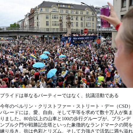
プライドは単なるパーティーではなく、抗議活動である
今年のベルリン・クリストファー・ストリート・デー（CSD）
パレードには、愛、自由、そして平等を求めて数十万人が集ま
りました。80台以上の山車と100の歩行グループが、ブランデ
ンブルク門や戦勝記念塔といった象徴的なランドマークの間を
練り歩き、街は色彩とリズム、そして力強さで活気に満ち溢れ