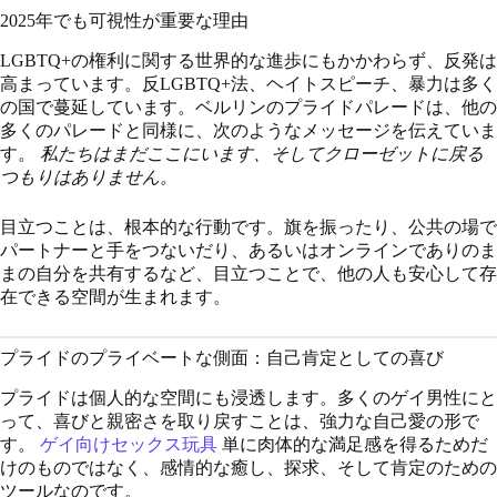
2025年でも可視性が重要な理由
LGBTQ+の権利に関する世界的な進歩にもかかわらず、反発は
高まっています。反LGBTQ+法、ヘイトスピーチ、暴力は多く
の国で蔓延しています。ベルリンのプライドパレードは、他の
多くのパレードと同様に、次のようなメッセージを伝えていま
す。
私たちはまだここにいます、そしてクローゼットに戻る
つもりはありません。
目立つことは、根本的な行動です。旗を振ったり、公共の場で
パートナーと手をつないだり、あるいはオンラインでありのま
まの自分を共有するなど、目立つことで、他の人も安心して存
在できる空間が生まれます。
プライドのプライベートな側面：自己肯定としての喜び
プライドは個人的な空間にも浸透します。多くのゲイ男性にと
って、喜びと親密さを取り戻すことは、強力な自己愛の形で
す。
ゲイ向けセックス玩具
単に肉体的な満足感を得るためだ
けのものではなく、感情的な癒し、探求、そして肯定のための
ツールなのです。