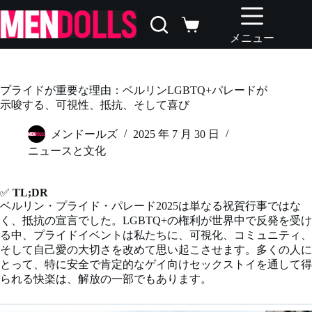
コ
ン
シ
テ
メニュー
ョ
ン
ッ
ツ
ピ
へ
ン
プライドが重要な理由：ベルリンLGBTQ+パレードが
ス
グ
示唆する、可視性、抵抗、そして喜び
キ
カ
ッ
ー
メンドールズ
2025 年 7 月 30 日
プ
ト
ニュースと文化
✅
TL;DR
ベルリン・プライド・パレード2025は単なる祝賀行事ではな
く、抵抗の宣言でした。LGBTQ+の権利が世界中で反発を受け
る中、プライドイベントは私たちに、可視化、コミュニティ、
そして自己愛の大切さを改めて思い起こさせます。多くの人に
とって、特に安全で肯定的なゲイ向けセックストイを通して得
られる快楽は、解放の一部でもあります。