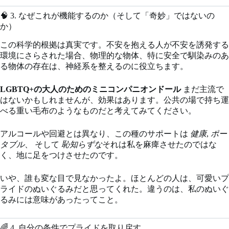
🧠 3. なぜこれが機能するのか（そして「奇妙」ではないの
か）
この科学的根拠は真実です。不安を抱える人が不安を誘発する
環境にさらされた場合、物理的な物体、特に安全で馴染みのあ
る物体の存在は、神経系を整えるのに役立ちます。
LGBTQ+の大人のためのミニコンパニオンドール
まだ主流で
はないかもしれませんが、効果はあります。公共の場で持ち運
べる重い毛布のようなものだと考えてみてください。
アルコールや回避とは異なり、この種のサポートは
健康
,
ポー
タブル
、 そして
恥知らずな
それは私を麻痺させたのではな
く、地に足をつけさせたのです。
いや、誰も変な目で見なかったよ。ほとんどの人は、可愛いプ
ライドのぬいぐるみだと思ってくれた。違うのは、私のぬいぐ
るみには意味があったってこと。
🌈 4. 自分の条件でプライドを取り戻す