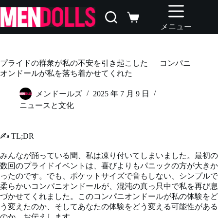
コ
ン
シ
テ
メニュー
ョ
ン
ッ
ツ
ピ
へ
ン
プライドの群衆が私の不安を引き起こした — コンパニ
ス
グ
オンドールが私を落ち着かせてくれた
キ
カ
ッ
ー
メンドールズ
2025 年 7 月 9 日
プ
ト
ニュースと文化
✍️ TL;DR
みんなが踊っている間、私は凍り付いてしまいました。最初の
数回のプライドイベントは、喜びよりもパニックの方が大きか
ったのです。でも、ポケットサイズで音もしない、シンプルで
柔らかいコンパニオンドールが、混沌の真っ只中で私を再び息
づかせてくれました。このコンパニオンドールが私の体験をど
う変えたのか、そしてあなたの体験をどう変える可能性がある
のか、お伝えします。