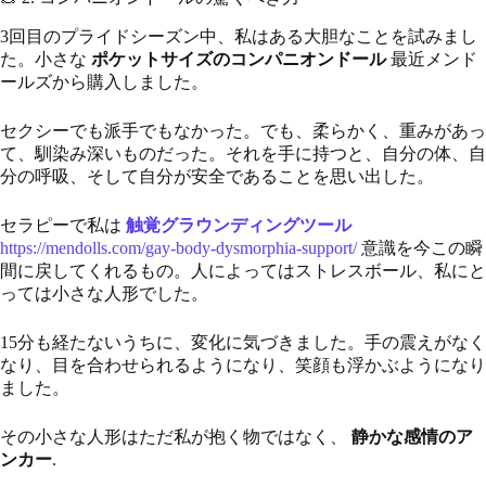
3回目のプライドシーズン中、私はある大胆なことを試みまし
た。小さな
ポケットサイズのコンパニオンドール
最近メンド
ールズから購入しました。
セクシーでも派手でもなかった。でも、柔らかく、重みがあっ
て、馴染み深いものだった。それを手に持つと、自分の体、自
分の呼吸、そして自分が安全であることを思い出した。
セラピーで私は
触覚グラウンディングツール
https://mendolls.com/gay-body-dysmorphia-support/
意識を今この瞬
間に戻してくれるもの。人によってはストレスボール、私にと
っては小さな人形でした。
15分も経たないうちに、変化に気づきました。手の震えがなく
なり、目を合わせられるようになり、笑顔も浮かぶようになり
ました。
その小さな人形はただ私が抱く物ではなく、
静かな感情のア
ンカー
.